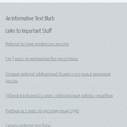
An Informative Text Blurb
Links to Important Stuff
Реферат по теме профессия сексолог
Гдз 5 класс по математике без регистрации
Готовые реферат оффшорный бизнес и его роль в экономике
россии.
Губанов в.в.физика.11 класс. лабораторные работы. решебник
Учебник за 1 класс по русскому языку 1990
Скачать реферат про блок