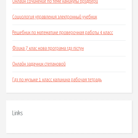
Онлайн сочинение по теме каникулы брэдбери
Социология управления электронный учебник
Решебник по математике проверочная работы 4 класс
Фізика 7 клас нова програма гдз пістун
Онлайн задачник степановой
Гдз по музыке 1 класс калинина рабочая тетрадь
Links