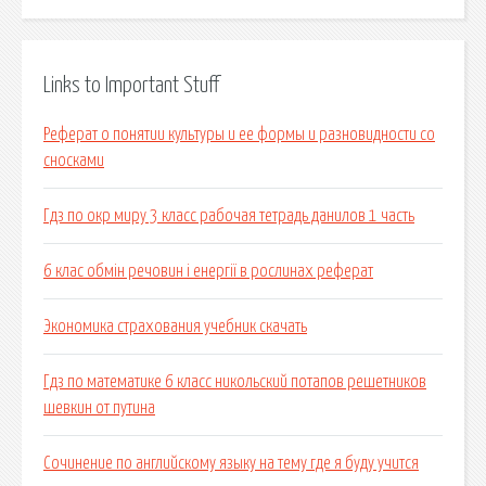
Links to Important Stuff
Реферат о понятии культуры и ее формы и разновидности со
сносками
Гдз по окр миру 3 класс рабочая тетрадь данилов 1 часть
6 клас обмін речовин і енергії в рослинах реферат
Экономика страхования учебник скачать
Гдз по математике 6 класс никольский потапов решетников
шевкин от путина
Сочинение по английскому языку на тему где я буду учится