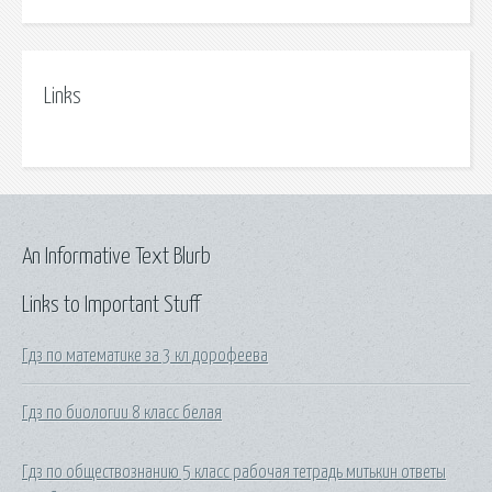
Links
An Informative Text Blurb
Links to Important Stuff
Гдз по математике за 3 кл дорофеева
Гдз по биологии 8 класс белая
Гдз по обществознанию 5 класс рабочая тетрадь митькин ответы