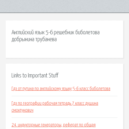
Английский язык 5-6 решебник биболетова
добрынина трубанева
Links to Important Stuff
Гдз от путина по английскому языку 5-6 класс биболетова
Гдз по географии рабочая тетрадь 7 класс душина
смоктунович
24. индукторные генераторы, реферат по общая