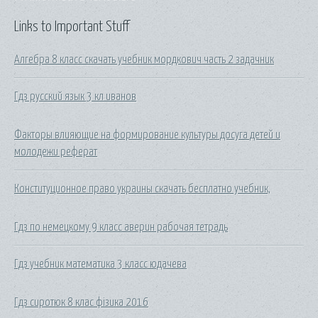
Links to Important Stuff
Алгебра 8 класс скачать учебник мордкович часть 2 задачник
Гдз русский язык 3 кл иванов
Факторы влияющие на формирование культуры досуга детей и
молодежи реферат
Конституционное право украины скачать бесплатно учебник,
Гдз по немецкому 9 класс аверин рабочая тетрадь
Гдз учебник математика 3 класс юдачева
Гдз сиротюк 8 клас фізика 2016