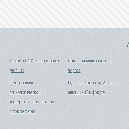
A
Английский 7 класс кузовлев
Ответы задачник физике
учебник
чертов
Цели и задачи
Гдз по английскому 2 класс
психологической
английский в фокусе
экспертизы нормативных
актов реферат