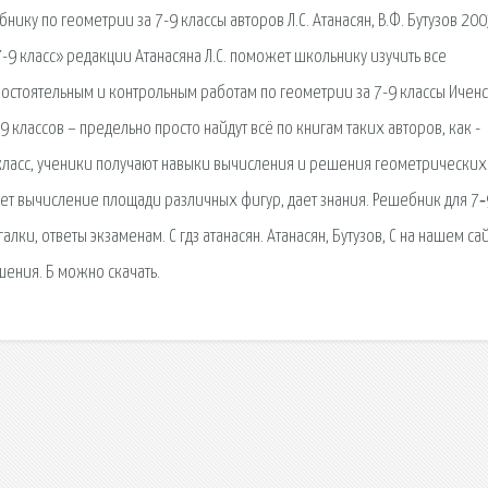
бнику по геометрии за 7-9 классы авторов Л.С. Атанасян, В.Ф. Бутузов 200
9 класс» редакции Атанасяна Л.С. поможет школьнику изучить все
мостоятельным и контрольным работам по геометрии за 7-9 классы Ичен
 9 классов – предельно просто найдут всё по книгам таких авторов, как -
9 класс, ученики получают навыки вычисления и решения геометрических 
ает вычисление площади различных фигур, дает знания. Решебник для 7‐
лки, ответы экзаменам. С гдз атанасян. Атанасян, Бутузов, С на нашем са
ения. Б можно скачать.