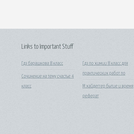
Links to Important Stuff
Гдз барашкова 8 класс
Гдз по химии 8 класс для
практических работ по
Сочинение на тему счастье 4
класс
М.хайдеггер бытие и время
реферат