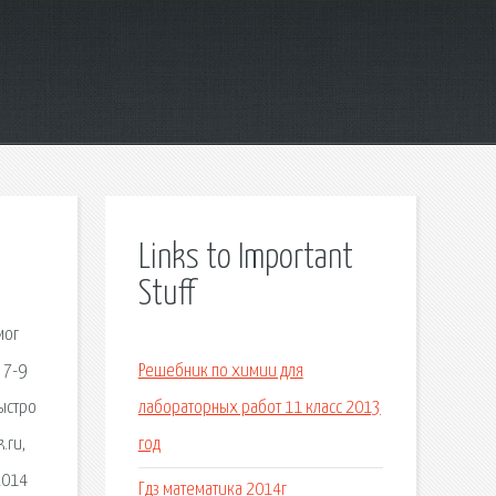
Links to Important
Stuff
мог
 7-9
Решебник по химии для
быстро
лабораторных работ 11 класс 2013
.ru,
год
2014
Гдз математика 2014г