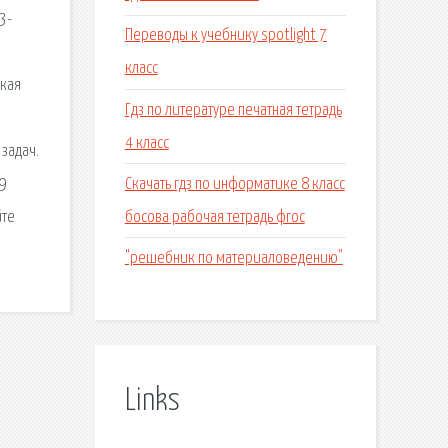
3-
Переводы к учебнику spotlight 7
класс
ская
Гдз по литературе печатная тетрадь
4 класс
задач.
Скачать гдз по информатике 8 класс
9
босова рабочая тетрадь фгос
йте
"решебник по материаловедению"
Links