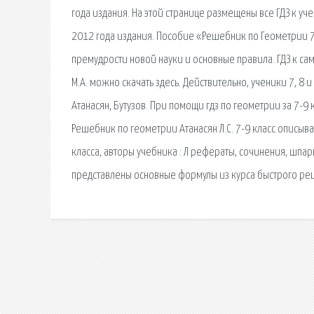
года издания. На этой странице размещены все ГДЗ к уче
2012 года издания. Пособие «Решебник по Геометрии 7-
премудрости новой науки и основные правила. ГДЗ к са
М.А. можно скачать здесь. Действительно, ученики 7, 8 и
Атанасян, Бутузов. При помощи гдз по геометрии за 7-
Решебник по геометрии Атанасян Л.С. 7-9 класс описыв
класса, авторы учебника : Л рефераты, сочинения, шпарга
представлены основные формулы из курса быстрого реш