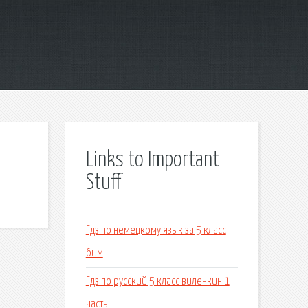
Links to Important
Stuff
Гдз по немецкому язык за 5 класс
бим
Гдз по русский 5 класс виленкин 1
часть