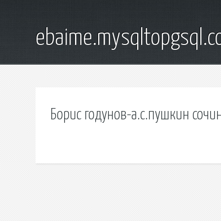
ebaime.mysqltopgsql.
Борис годунов-а.с.пушкин сочи