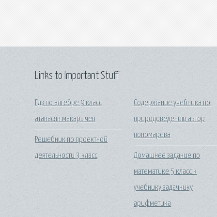
Links to Important Stuff
Гдз по алгебре 9 класс
Содержание учебника по
атанасян макарычев
природоведению автор
пономарева
Решебник по проектной
деятельности 3 класс
Домашнее задание по
математике 5 класс к
учебнику задачнику
арифметика