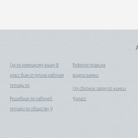
A
Гдз по немецкому языку 8
Реферат правила
класс бим от путина рабочая
видеосъемки
тетрадь по
Гдз сборник задач по химии
Решебник по рабочей
9 класс
тетради по обществу 9