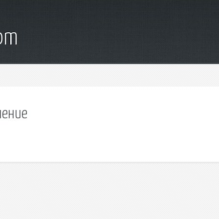
com
нение