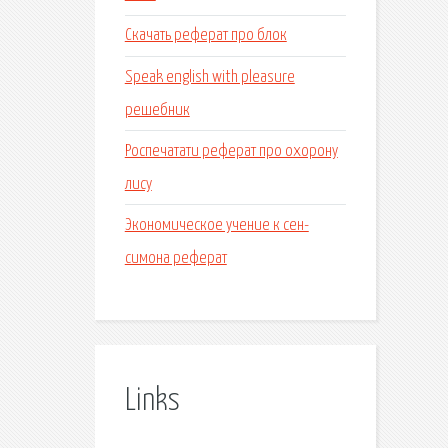
Скачать реферат про блок
Speak english with pleasure
решебник
Роспечатати реферат про охорону
лису
Экономическое учение к сен-
симона реферат
Links