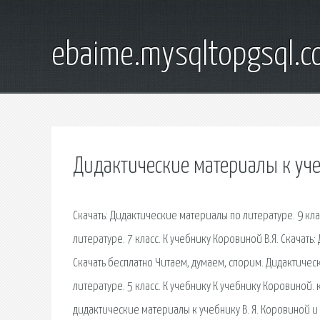
ebaime.mysqltopgsql.
Дидактические материалы к уче
Скачать: Дидактические материалы по литературе. 9 кла
литературе. 7 класс. К учебнику Коровиной В.Я. Скачать
Скачать бесплатно Читаем, думаем, спорим. Дидактичес
литературе. 5 класс. К учебнику К учебнику Коровиной.
дидактические материалы к учебнику В. Я. Коровиной и д