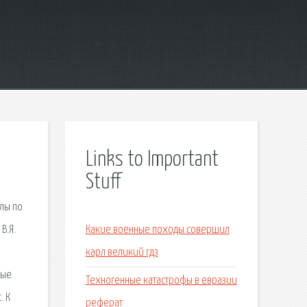
Links to Important
Stuff
алы по
В.Я.
Какие военные походы совершил
карл великий гдз
мые
Техногенные катастрофы в евразии
. К
реферат