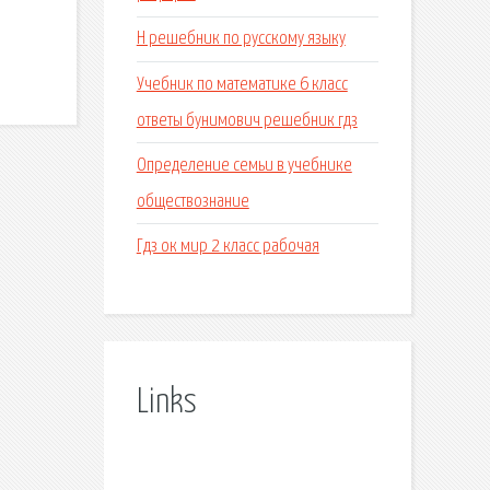
.
H решебник по русскому языку
Учебник по математике 6 класс
ответы бунимович решебник гдз
Определение семьи в учебнике
обществознание
Гдз ок мир 2 класс рабочая
Links