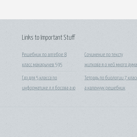
Links to Important Stuff
Решебник по алгебре 8
Сочинение по тексту
класс макарычев 595
житкова я о ней много дум
Гдз для 5 класса по
Тетрадь по биологии 7 клас
информатике л.л босова а.ю
а.каленчук решебник