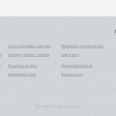
A
Гдз по географии рабочая
Маленькое сочинение про
ал
тетрадь 5-6 класс сиротин
зиму в лесу
с
Решебник по дпа с
Темы рефератов по
математики 2014
биологии спо
© Untitled. All rights reserved.