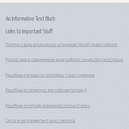
An Informative Text Blurb
Links to Important Stuff
Понятие и виды юридических источников (форм) права реферат
Русский язык в современном мире реферат скачать без регистрации
Решебник к тетради по географии 7 класс румянцев
Решебник по геометрии для рабочая тетрадь 9
Решебник по тетради всемирной истории 6 класс
Гдз по всем предметам 6 класс смотреть