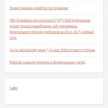
Пример женщин-декабристок сочинение
Http://regulation.gov.ru/proiect/13055.html опубликован
проект приказа минобрнауки «об утверждении
федерального перечня учебников на 2014-2015 учебный
год».
Гдз по английскому языку 5-6 класс биболетова м.з тетрадь
Реферат синдром уотерхауса-фридериксена у детей
Links