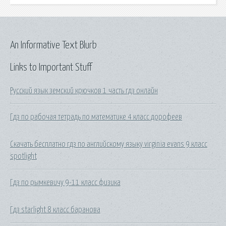
An Informative Text Blurb
Links to Important Stuff
Русский язык земский крючков 1 часть гдз онлайн
Гдз по рабочая тетрадь по математике 4 класс дорофеев
Скачать бесплатно гдз по английскому языку virginia evans 9 класс
spotlight
Гдз по рымкевичу 9-11 класс физика
Гдз starlight 8 класс баранова