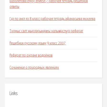
Биболетова enjoy english 7 рабочая тетрадь решебник
ответы
Гдз по англ яз 8 класс рабочая тетрадь афанасьева михеева
Тұрмыс салт жырларындағы халық дәстүрі реферат
Решебник русскому языку 9 класс 2007
Реферат по охране водоёмов
Сочинение о природных явлениях
Links