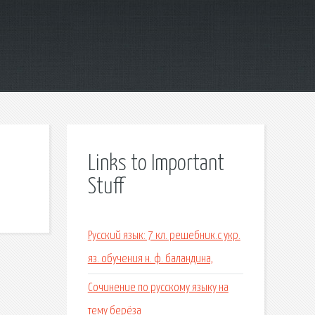
Links to Important
Stuff
Русский язык: 7 кл. решебник.с укр.
яз. обучения н. ф. баландина,
Сочинение по русскому языку на
тему берёза