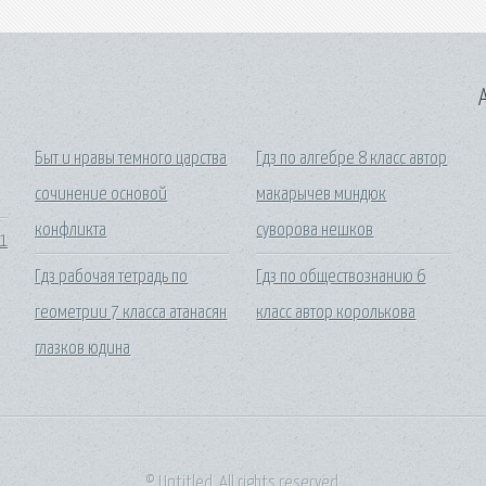
A
Быт и нравы темного царства
Гдз по алгебре 8 класс автор
сочинение основой
макарычев миндюк
конфликта
суворова нешков
11
Гдз рабочая тетрадь по
Гдз по обществознанию 6
геометрии 7 класса атанасян
класс автор королькова
глазков юдина
© Untitled. All rights reserved.