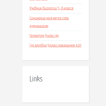
Учебник биологии 5- 6 класса
Сочинение моя мечта стать
художником
Геометрія 9 клас гдз
Гдз алгебра 9 класс макарычев 420
Links