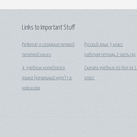
Links to Important Stuff
Реферат о создание первой
Русский язык 3 класс
печатной книги
рабочая тетрадь 2 часть гдз
4. учебник корейского
Скачать учебник по бел яз 
языка (начальный курс) т.а.
класс
новикова