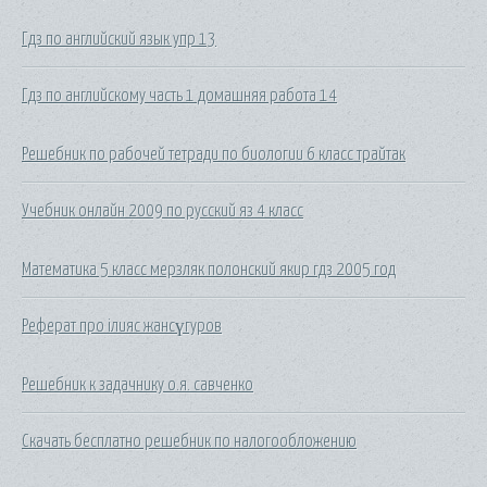
Гдз по английский язык упр 13
Гдз по английскому часть 1 домашняя работа 14
Решебник по рабочей тетради по биологии 6 класс трайтак
Учебник онлайн 2009 по русский яз 4 класс
Математика 5 класс мерзляк полонский якир гдз 2005 год
Реферат про ілияс жансүгуров
Решебник к задачнику о.я. савченко
Скачать бесплатно решебник по налогообложению