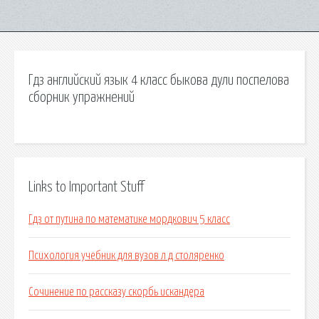
Гдз английский язык 4 класс быкова дули поспелова
сборник упражнений
Links to Important Stuff
Гдз от путина по математике мордкович 5 класс
Психология учебник для вузов л д столяренко
Сочинение по рассказу скорбь искандера