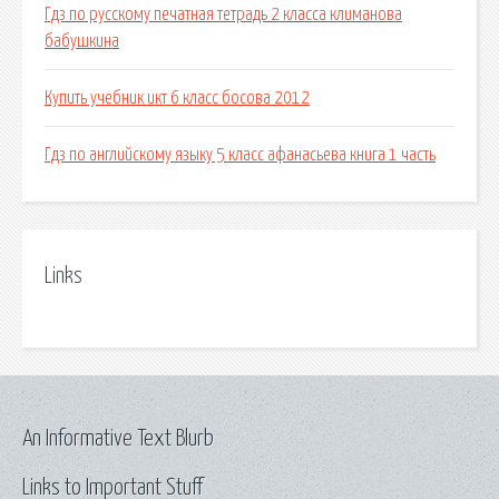
Гдз по русскому печатная тетрадь 2 класса климанова
бабушкина
Купить учебник икт 6 класс босова 2012
Гдз по английскому языку 5 класс афанасьева книга 1 часть
Links
An Informative Text Blurb
Links to Important Stuff