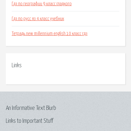
Гдз по географии 9 класс гладкого
Гдз по русс яз 4 класс учебник
Тетрадь new millennium english 10 класс гдз
Links
An Informative Text Blurb
Links to Important Stuff