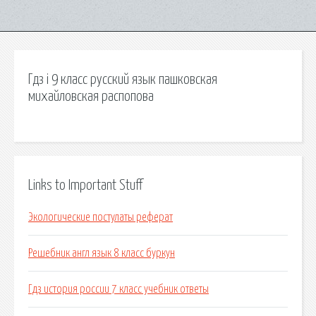
Гдз i 9 класс русский язык пашковская
михайловская распопова
Links to Important Stuff
Экологические постулаты реферат
Решебник англ язык 8 класс буркун
Гдз история россии 7 класс учебник ответы