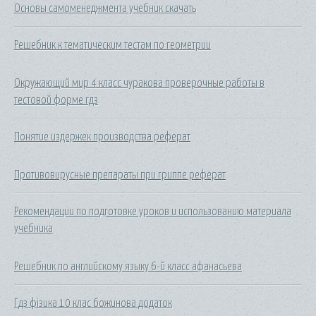
Основы самоменеджмента учебник скачать
Решебник к тематическим тестам по геометрии
Окружающий мир 4 класс чуракова проверочные работы в
тестовой форме гдз
Понятие издержек производства реферат
Противовирусные препараты при гриппе реферат
Рекомендации по подготовке уроков и использованию материала
учебника
Решебник по английскому языку 6-й класс афанасьева
Гдз фізика 10 клас божинова додаток