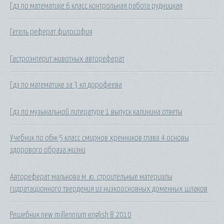
Гдз по математике 6 класс контрольная работа рудницкая
Гегель реферат философия
Гастроэнтерит животных автореферат
Гдз по математике за 3 кл дорофеева
Гдз по музыкальной литературе 1 выпуск калинина ответы
Учебник по обж 5 класс смирнов хренников глава 4 основы
здорового образа жизни
Автореферат малькова м. ю. строительные материалы
гидратационного твердения из низкоосновных доменных шлаков
Решебник new millennium english 8 2010