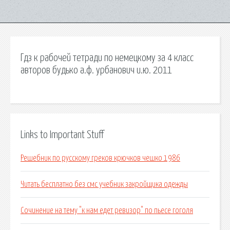
Гдз к рабочей тетради по немецкому за 4 класс
авторов будько а.ф. урбанович и.ю. 2011
Links to Important Stuff
Решебник по русскому греков крючков чешко 1986
Читать бесплатно без смс учебник закройщика одежды
Сочинение на тему "к нам едет ревизор" по пьесе гоголя