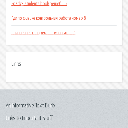
Spark 3 students book решебник
Гдз по физике контрольная работа номер 8
Сочинение о современном писателей
Links
An Informative Text Blurb
Links to Important Stuff