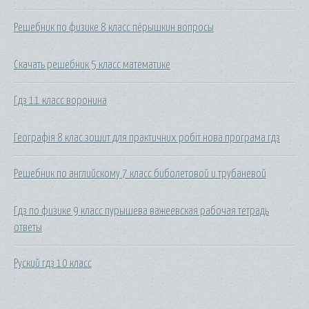
Решебник по физике 8 класс пёрышкин вопросы
Скачать решебник 5 класс математике
Гдз 11 класс воронина
Географія 8 клас зошит для практичних робіт нова програма гдз
Решебник по английскому 7 класс биболетовой и трубаневой
Гдз по физике 9 класс пурышева важеевская рабочая тетрадь
ответы
Руский гдз 10 класс