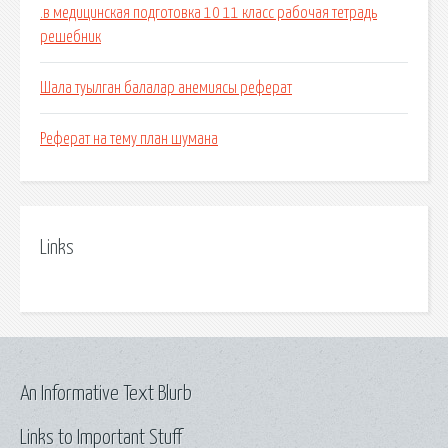
.в медицинская подготовка 10 11 класс рабочая тетрадь
решебник
Шала туылган балалар анемиясы реферат
Реферат на тему план шумана
Links
An Informative Text Blurb
Links to Important Stuff