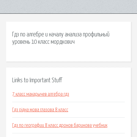
Гдз по алгебре и началу анализа профильный
уровень 10 класс мордкович
Links to Important Stuff
7 класс макарычев алгебра гдз
Гдз рiдна мова глазова 8 класс
Гдз по географии 8 класс дронов баринова учебник