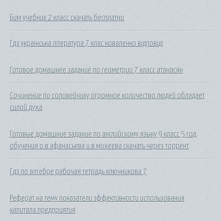
Бим учебник 2 класс скачать бесплатно
Гдз українська література 7 клас коваленко відповіді
Готовое домашнее задание по геометрии 7 класс атанасян
Сочинение по соловейчику огромное количество людей обладает
силой духа
Готовые домашние задание по английскому языку 9 класс 5 год
обучения о.в.афанасьева и.в.михеева скачать через торрент
Гдз по алгебре рабочая тетрадь ключникова 7
Реферат на тему показатели эффективности использования
капитала предприятия