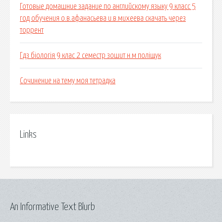
Готовые домашние задание по английскому языку 9 класс 5
год обучения о.в.афанасьева и.в.михеева скачать через
торрент
Гдз біологія 9 клас 2 семестр зошит н.м поліщук
Сочинение на тему моя тетрадка
Links
An Informative Text Blurb