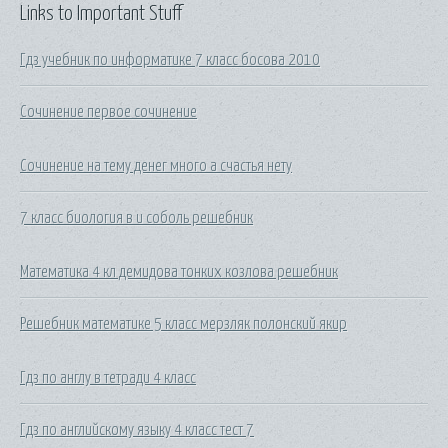
Links to Important Stuff
Гдз учебник по информатике 7 класс босова 2010
Сочинение первое сочинение
Сочинение на тему денег много а счастья нету
7 класс биология в и соболь решебник
Математика 4 кл демидова тонких козлова решебник
Решебник математике 5 класс мерзляк полонский якир
Гдз по англу в тетради 4 класс
Гдз по английскому языку 4 класс тест 7