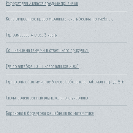
Реферат для 2 класса вредные привычки
Конституционное право украины скачать бесплатно учебник,
Гдз рамзаева 4 класс 3 часть
Сочинение на тему мы в ответи кого приручили
Гдз по алгебре 10 11 класс алимов 2006
Гдз по английскому языку 6 класс биболетова рабочая тетрадь 5-6
Скачать электронный вид школьного учебника
Баранова и борчугова решебники по математике