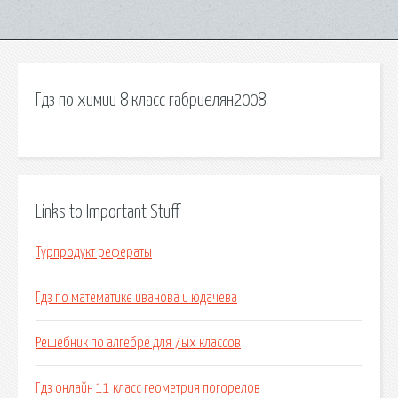
Гдз по химии 8 класс габриелян2008
Links to Important Stuff
Турпродукт рефераты
Гдз по математике иванова и юдачева
Решебник по алгебре для 7ых классов
Гдз онлайн 11 класс геометрия погорелов