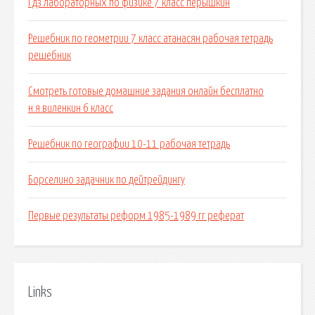
Гдз лабораторных по физике 7 класс перышкин
Решебник по геометрии 7 класс атанасян рабочая тетрадь
решебник
Смотреть готовые домашние задания онлайн бесплатно
н.я.виленкин 6 класс
Решебник по географии 10-11 рабочая тетрадь
Борселино задачник по дейтрейдингу
Первые результаты реформ 1985-1989 гг реферат
Links