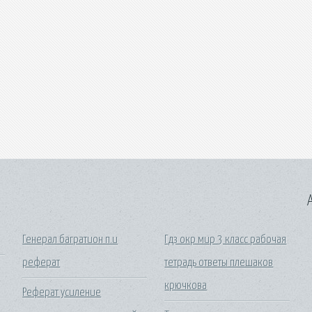
A
Генерал багратион п.и
Гдз окр мир 3 класс рабочая
реферат
тетрадь ответы плешаков
крючкова
Реферат усиление