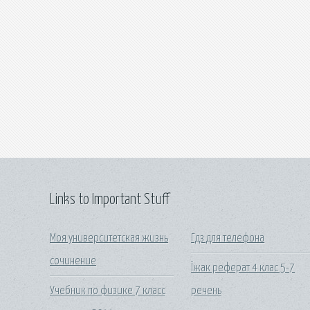
Links to Important Stuff
Моя университетская жизнь
Гдз для телефона
сочинение
Їжак реферат 4 клас 5-7
Учебник по физике 7 класс
речень