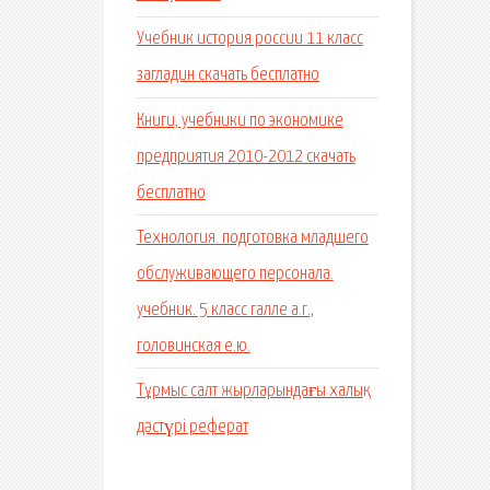
Учебник история россии 11 класс
загладин скачать бесплатно
Книги, учебники по экономике
предприятия 2010-2012 скачать
бесплатно
Технология. подготовка младшего
обслуживающего персонала.
учебник. 5 класс галле а.г.,
головинская е.ю.
Тұрмыс салт жырларындағы халық
дәстүрі реферат