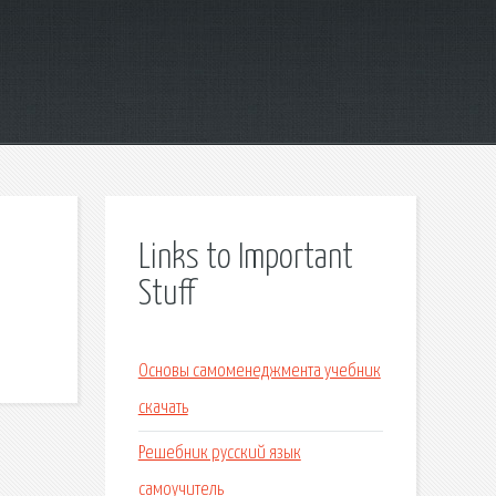
Links to Important
Stuff
Основы самоменеджмента учебник
скачать
Решебник русский язык
самоучитель