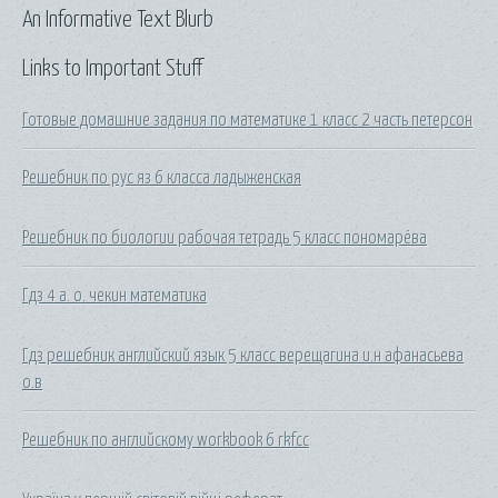
An Informative Text Blurb
Links to Important Stuff
Готовые домашние задания по математике 1 класс 2 часть петерсон
Решебник по рус яз 6 класса ладыженская
Решебник по биологии рабочая тетрадь 5 класс пономарёва
Гдз 4 а. о. чекин математика
Гдз решебник английский язык 5 класс верещагина и.н афанасьева
о.в
Решебник по английскому workbook 6 rkfcc