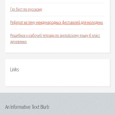
Гдз бест по русскому
Реферат на тему международных фестивалей для молодежи
Решебник к рабочей тетради по английскому языку 6 класс
деревянко
Links
An Informative Text Blurb