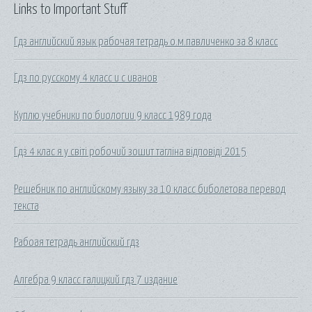
Links to Important Stuff
Гдз английский язык рабочая тетрадь о.м.павличенко за 8 класс
Гдз по русскому 4 класс и с иванов
Куплю учебники по биологии 9 класс 1989 года
Гдз 4 клас я у світі робочий зошит тагліна відповіді 2015
Решебник по английскому языку за 10 класс биболетова перевод
текста
Рабоая тетрадь английский гдз
Алгебра 9 класс галицкий гдз 7 издание