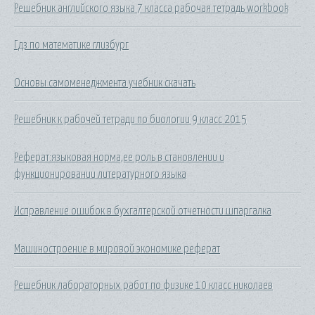
Решебник английского языка 7 класса рабочая тетрадь workbook
Гдз по математике глизбург
Основы самоменеджмента учебник скачать
Решебник к рабочей тетради по биологии 9 класс 2015
Реферат:языковая норма,ее роль в становлении и
функционировании литературного языка
Исправление ошибок в бухгалтерской отчетности шпаргалка
Машиностроение в мировой экономике реферат
Решебник лабораторных работ по физике 10 класс николаев