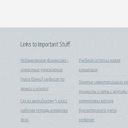
Links to Important Stuff
Небанковские финансово -
Учебник истории новая
кредитные учреждения
концепция
(пара банки) реферат по
Понятие инвентаризации е
деньги и кредит
принципы и связь с другими
Гдз по английскому 5 класс
элементами метода
рабочая тетрадь комарова
бухгалтерского учета
фгос
реферат