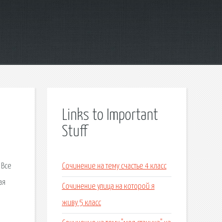
Links to Important
Stuff
 Все
Сочинение на тему счастье 4 класс
ая
Сочинение улица на которой я
живу 5 класс