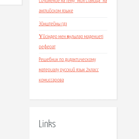
Сочинение на тему "моя станица" на
английском языке
Эйнштейны гдз
Үйсіндер мен қаңлылар мәдениеті
реферат
Решебник по дидактическому
материалу русский язык 2класс
комиссарова
Links