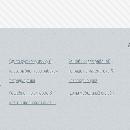
A
Гдз по русскому языку 6
Решебник для рабочей
класс рыбченкова рабочая
тетради по математике 5
тетрадь путина
класс кузнецова
е
Решебник по алгебре 8
Гдз на мобильный онлайн
класс никольского онлайн