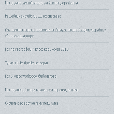
Гдз дидактический материал 9 класс дорофеева
Решебник английский 11 афанасьева
Сочинение как вы выполняете любимую или необходимую работу
убираете квартиру
Гдз по географии 7 класс коринская 2010
Тәуелсіз елім тірегім реферат
Гдз 6 класс workbook биболетова
Гдз по англ 10 класс миллениум перевод текстов
Скачать реферат на тему педикулез