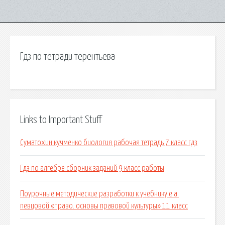
Гдз по тетради терентьева
Links to Important Stuff
Суматохин кучменко биология рабочая тетрадь 7 класс гдз
Гдз по алгебре сборник заданий 9 класс работы
Поурочные методические разработки к учебнику е.а.
певцовой «право. основы правовой культуры» 11 класс