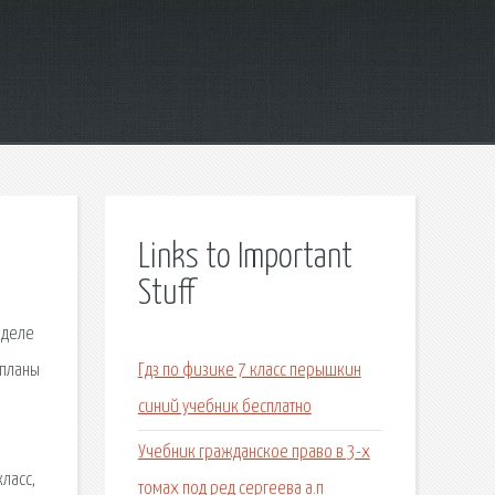
Links to Important
Stuff
зделе
 планы
Гдз по физике 7 класс перышкин
синий учебник бесплатно
Учебник гражданское право в 3-х
ласс,
томах под ред сергеева а.п