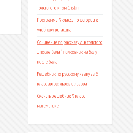
толстого ю.к том 1 isbn
Программа 5 класса по истории к
учебнику вигасина
Сочинение по рассказу л .н толстого
,, после бала " полковник на балу
после бала
Решебник по русскому языку за 6
класс автор: львов и львова
Скачать решебник 5 класс
математике