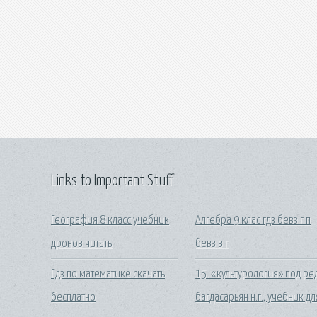
Links to Important Stuff
География 8 класс учебник
Алгебра 9 клас гдз бевз г п
дронов читать
бевз в г
Гдз по математике скачать
15. «культурология» под ред
бесплатно
багдасарьян н.г., учебник дл