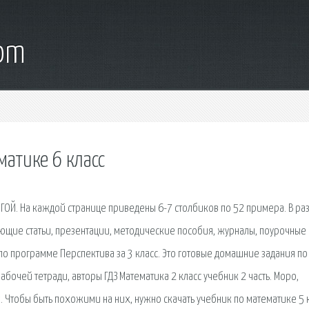
com
матике 6 класс
ГОЙ. На каждой странице приведены 6-7 столбиков по 52 примера. В ра
ие статьи, презентации, методические пособия, журналы, поурочные
по программе Перспектива за 3 класс. Это готовые домашние задания по
рабочей тетради, авторы ГДЗ Математика 2 класс учебник 2 часть. Моро,
. Чтобы быть похожими на них, нужно скачать учебник по математике 5 к