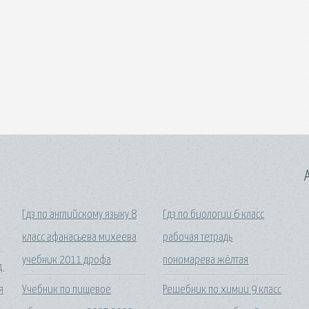
A
Гдз по английскому языку 8
Гдз по биологии 6 класс
класс афанасьева михеева
рабочая тетрадь
учебник 2011 дрофа
пономарева жёлтая
.
я
Учебник по пищевое
Решебник по химии 9 класс