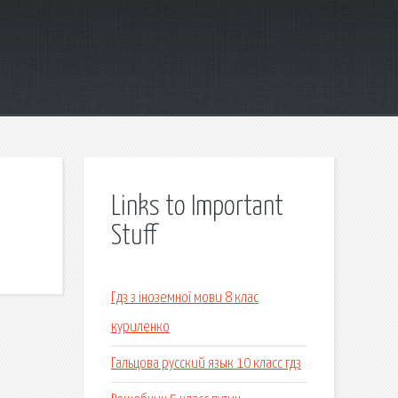
Links to Important
Stuff
Гдз з іноземної мови 8 клас
куриленко
Гальцова русский язык 10 класс гдз