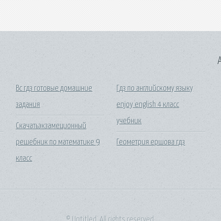
A
Вс гдз готовые домашние
Гдз по английскому языку
задания
enjoy english 4 класс
учебник
Скачатьэкзамеционный
решебник по математике 9
Геометрия ершова гдз
класс
© Untitled. All rights reserved.