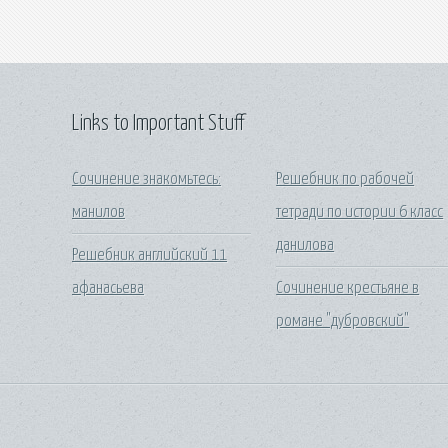
Links to Important Stuff
Сочинение знакомьтесь:
Решебник по рабочей
манилов
тетради по истории 6 класс
данилова
Решебник английский 11
афанасьева
Сочинение крестьяне в
романе "дубровский"