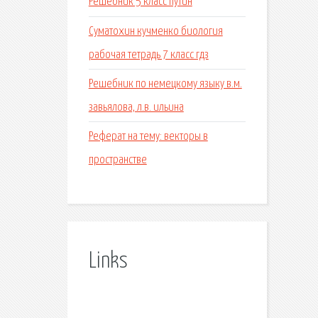
Решебник 5 класс путин
Суматохин кучменко биология
рабочая тетрадь 7 класс гдз
Решебник по немецкому языку в.м.
завьялова, л.в. ильина
Реферат на тему: векторы в
пространстве
Links