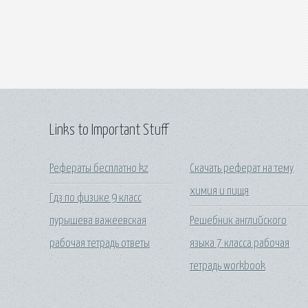
Links to Important Stuff
Рефераты бесплатно kz
Скачать реферат на тему
химия и пищя
Гдз по физике 9 класс
пурышева важеевская
Решебник английского
рабочая тетрадь ответы
языка 7 класса рабочая
тетрадь workbook