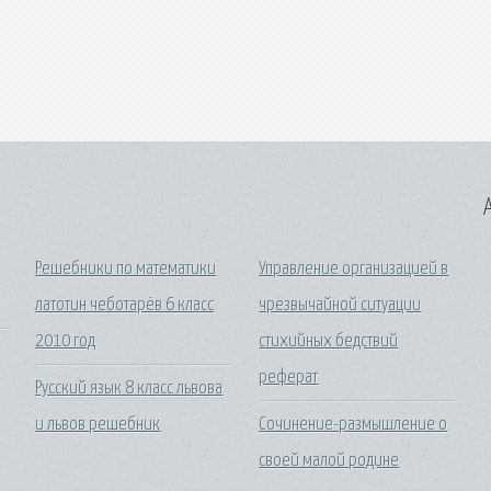
A
Решебники по математики
Управление организацией в
латотин чеботарёв 6 класс
чрезвычайной ситуации
2010 год
стихийных бедствий
реферат
Русский язык 8 класс львова
и львов решебник
Сочинение-размышление о
своей малой родине