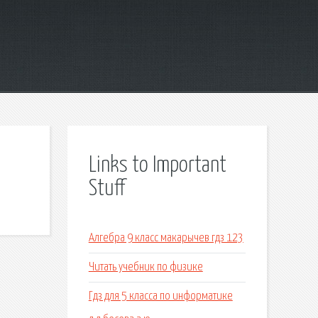
Links to Important
Stuff
Алгебра 9 класс макарычев гдз 123
Читать учебник по физике
Гдз для 5 класса по информатике