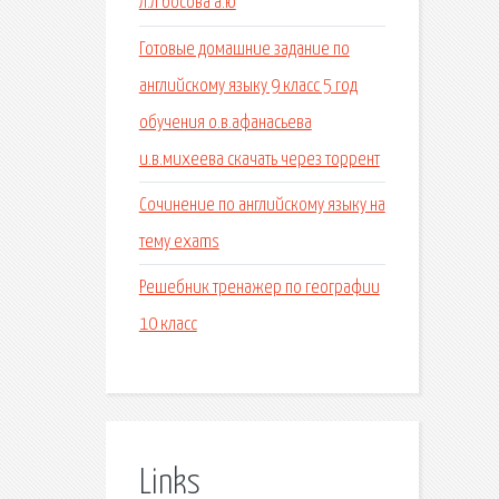
л.л босова а.ю
Готовые домашние задание по
английскому языку 9 класс 5 год
обучения о.в.афанасьева
и.в.михеева скачать через торрент
Сочинение по английскому языку на
тему exams
Решебник тренажер по географии
10 класс
Links