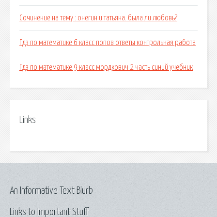
Сочинение на тему : онегин и татьяна. была ли любовь?
Гдз по математике 6 класс попов ответы контрольная работа
Гдз по математике 9 класс мордкович 2 часть синий учебник
Links
An Informative Text Blurb
Links to Important Stuff