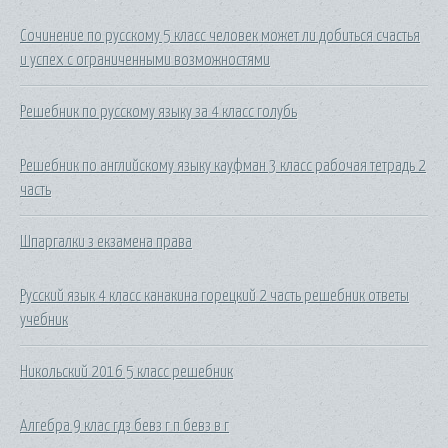
Сочинение по русскому 5 класс человек может ли добиться счастья
и успех с ограниченными возможностями
Решебник по русскому языку за 4 класс голубь
Решебник по английскому языку кауфман 3 класс рабочая тетрадь 2
часть
Шпаргалки з екзамена права
Русский язык 4 класс канакина горецкий 2 часть решебник ответы
учебник
Никольский 2016 5 класс решебник
Алгебра 9 клас гдз бевз г п бевз в г