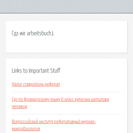
Гдз wir arbeitsbuch1
Links to Important Stuff
Налог ставрополь реферат
Гдз по французскому языку 6 класс кулигина шепилова
перевод
Всероссийский институт.реферативный журнал-
микробиология