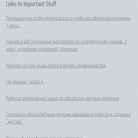
Links to Important Stuff
Переывод текста the printed word из учебника афанасьева михеева
7 класс
Скачать в pdf поурочные разработки по литературному чтению. 2
класс. к учебнику чураковой, захарова
Реферат на тему вища освіта в європі з правознавства
Гдз физика 7 класс л
Реферат артемовский завод по обработке цветных металлов
Сочинение образ бабушки акулины ивановны в повести м. горького
"детство"