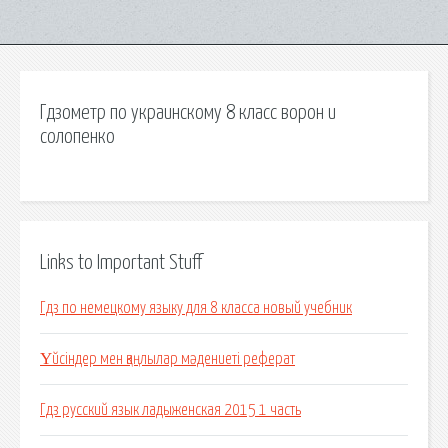
Гдзометр по украинскому 8 класс ворон и
солопенко
Links to Important Stuff
Гдз по немецкому языку для 8 класса новый учебник
Үйсіндер мен қаңлылар мәдениеті реферат
Гдз русский язык ладыженская 2015 1 часть