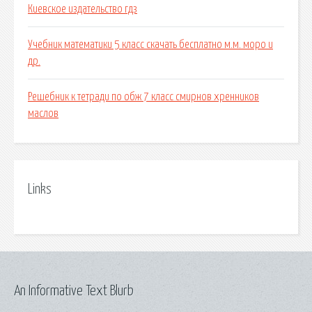
Киевское издательство гдз
Учебник математики 5 класс скачать бесплатно м.м. моро и
др.
Решебник к тетради по обж 7 класс смирнов хренников
маслов
Links
An Informative Text Blurb