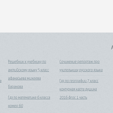
A
Решебник к учебнику по
Сочинение репортаж про
английскому языку 5 класс
учительницу русского языка
афанасьева михеева
а
Гдз по географии 7 класс
баранова
контурная карта душина
Гдз по математике 6 класса
2016 фгос 1 часть
номер 60