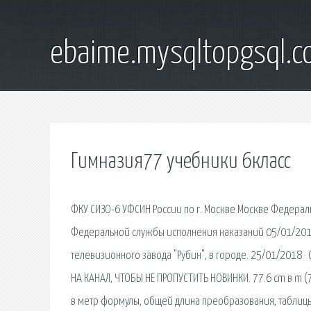
ebaime.mysqltopgsql.
Гимназия77 учебники 6класс
ФКУ СИЗО-6 УФСИН России по г. Москве Москве Федера
Федеральной службы исполнения наказаний 05/01/2019 
телевизионного завода "Рубин", в городе. 25/01/2018 
НА КАНАЛ, ЧТОБЫ НЕ ПРОПУСТИТЬ НОВИНКИ. 77.6 cm в m (
в метр формулы, общей длина преобразования, таблицы