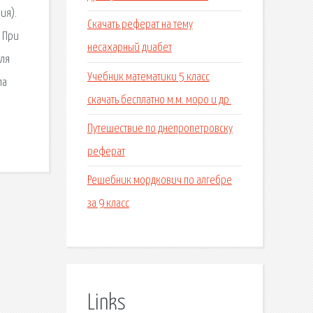
ия).
Скачать реферат на тему
. При
несахарный диабет
для
Учебник математики 5 класс
па
скачать бесплатно м.м. моро и др.
Путешествие по днепропетровску
реферат
Решебник мордкович по алгебре
за 9 класс
Links