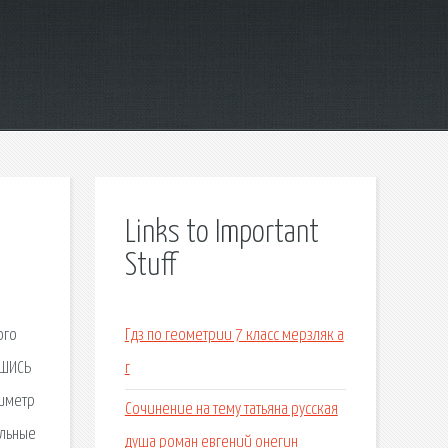
Links to Important
Stuff
ого
Гдз по геометрии 7 класс мерзляк а
ИШИСЬ
г
тиметр
Сочинение на тему татьяна русская
альные
душа роман евгений онегин