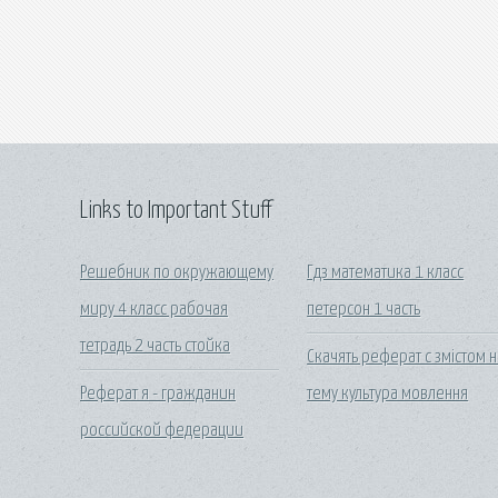
Links to Important Stuff
Решебник по окружающему
Гдз математика 1 класс
миру 4 класс рабочая
петерсон 1 часть
тетрадь 2 часть стойка
Скачять реферат с змістом н
Реферат я - гражданин
тему культура мовлення
российской федерации