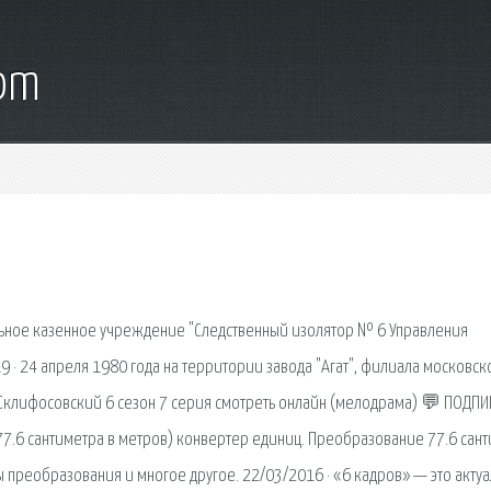
com
льное казенное учреждение "Следственный изолятор № 6 Управления
· 24 апреля 1980 года на территории завода "Агат", филиала московск
· Склифосовский 6 сезон 7 серия смотреть онлайн (мелодрама) 💬 ПОДП
77.6 сантиметра в метров) конвертер единиц. Преобразование 77.6 сан
 преобразования и многое другое. 22/03/2016 · «6 кадров» — это акту