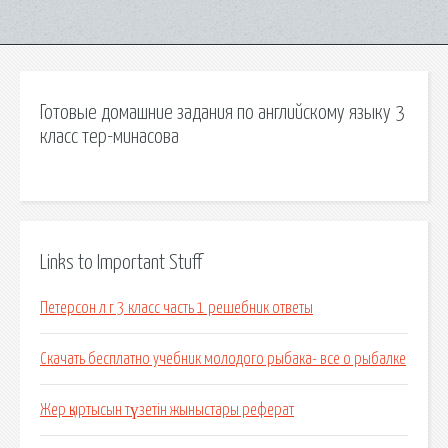
Готовые домашние задания по английскому языку 3
класс тер-минасова
Links to Important Stuff
Петерсон л г 3 класс часть 1 решебник ответы
Скачать бесплатно учебник молодого рыбака- все о рыбалке
Жер қыртысын түзетін жыныстары реферат