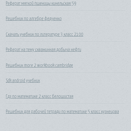
Реферат мягкой пшеницы кинельская 59
Решебник по алгебре федченко
Скачать учебник по литературе 3 класс 2100
Реферат на тему скважинная добыча нефти
Решебник more 2 workbook cambridge
Sdk android учебник
Гдз по математике 2 класс белошистая
Решебник для рабочей тетради по математике 5 класс кузнецова