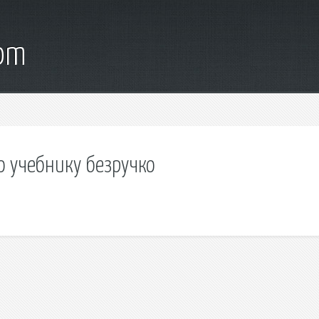
com
о учебнику безручко