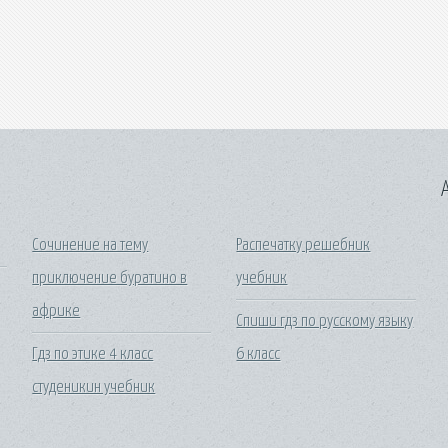
A
Сочинение на тему
Распечатку решебник
приключение буратино в
учебник
африке
Спиши гдз по русскому языку
Гдз по этике 4 класс
6 класс
студеникин учебник