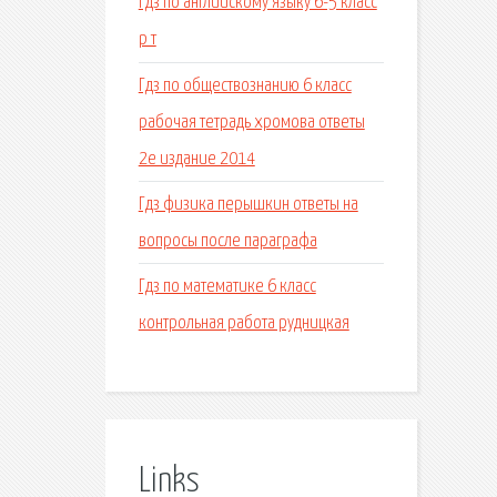
Гдз по английскому языку 6-5 класс
р т
Гдз по обществознанию 6 класс
рабочая тетрадь хромова ответы
2е издание 2014
Гдз физика перышкин ответы на
вопросы после параграфа
Гдз по математике 6 класс
контрольная работа рудницкая
Links