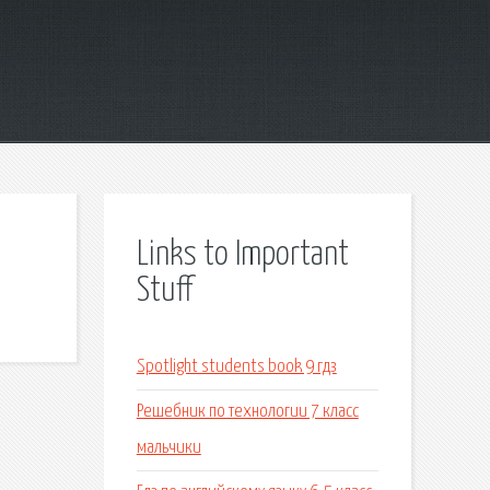
Links to Important
Stuff
Spotlight students book 9 гдз
Решебник по технологии 7 класс
мальчики