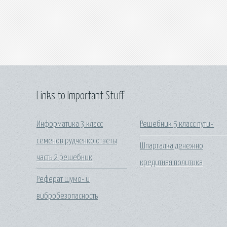
Links to Important Stuff
Информатика 3 класс
Решебник 5 класс путин
семенов рудченко ответы
Шпаргалка денежно
часть 2 решебник
кредитная политика
Реферат шумо- и
вибробезопасность