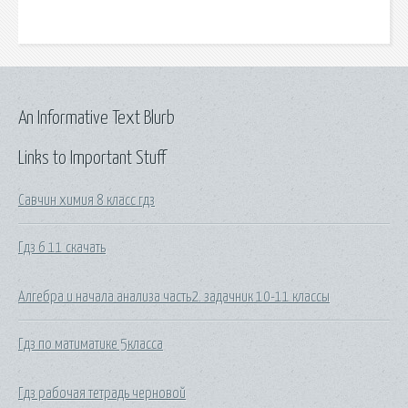
An Informative Text Blurb
Links to Important Stuff
Савчин химия 8 класс гдз
Гдз 6 11 скачать
Алгебра и начала анализа часть2. задачник 10-11 классы
Гдз по матиматике 5класса
Гдз рабочая тетрадь черновой