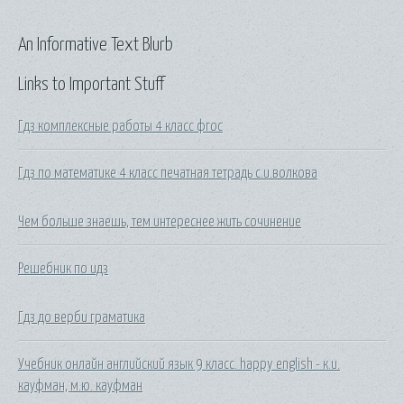
An Informative Text Blurb
Links to Important Stuff
Гдз комплексные работы 4 класс фгос
Гдз по математике 4 класс печатная тетрадь с.и.волкова
Чем больше знаешь, тем интереснее жить сочинение
Решебник по идз
Гдз до верби граматика
Учебник онлайн английский язык 9 класс. happy english - к.и.
кауфман, м.ю. кауфман