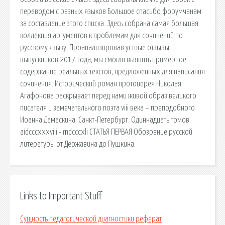
переводом с разных языков Большое спасибо форумчанам
за составление этого списка. Здесь собрана самая большая
коллекция аргументов к проблемам для сочинений по
русскому языку. Проанализировав устные отзывы
выпускников 2017 года, мы смогли выявить примерное
содержание реальных текстов, предложенных для написания
сочинения. Исторический роман протоиерея Николая
Агафонова раскрывает перед нами живой образ великого
писателя и замечательного поэта viii века – преподобного
Иоанна Дамаскина. Санкт-Петербург. Одиннадцать томов
aidcccxxxviii - mdcccxli СТАТЬЯ ПЕРВАЯ Обозрение русской
литературы от Державина до Пушкина.
Links to Important Stuff
Сущность педагогической диагностики реферат