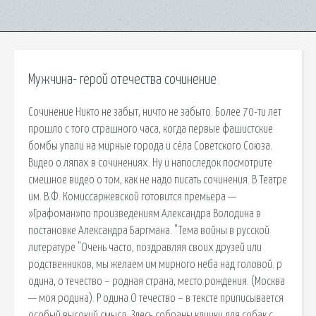
Мужчина- герой отечества сочинение
Сочинение Никто не забыт, ничто не забыто. Более 70-ти лет
прошло с того страшного часа, когда первые фашистские
бомбы упали на мирные города и сёла Советского Союза.
Видео о ляпах в сочинениях. Ну и напоследок посмотрите
смешное видео о том, как не надо писать сочинения. В Театре
им. В.Ф. Комиссаржевской готовится премьера —
»Графоман»по произведениям Александра Володина в
постановке Александра Баргмана. "Тема войны в русской
литературе "Очень часто, поздравляя своих друзей или
родственников, мы желаем им мирного неба над головой. р
одина, о течество – родная страна, место рождения. (Москва
— моя родина). Р одина О течество – в тексте приписывается
особый высокий смысл. Здесь собраны клички для собак с