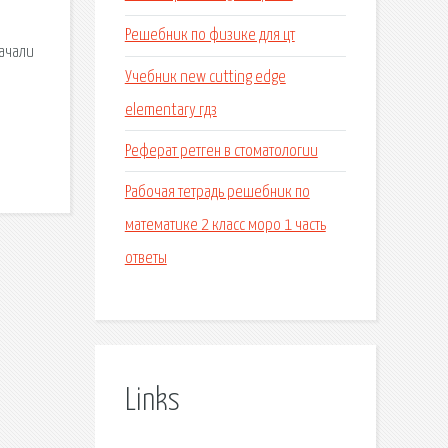
Решебник по физике для цт
начали
Учебник new cutting edge
elementary гдз
Реферат ретген в стоматологии
Рабочая тетрадь решебник по
математике 2 класс моро 1 часть
ответы
Links