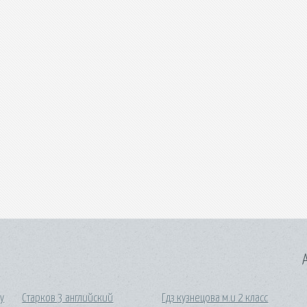
A
у
Старков 3 английский
Гдз кузнецова м.и 2 класс