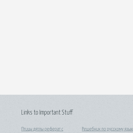
Links to Important Stuff
Птицы дятлы реферат с
Решебник по русскому язык