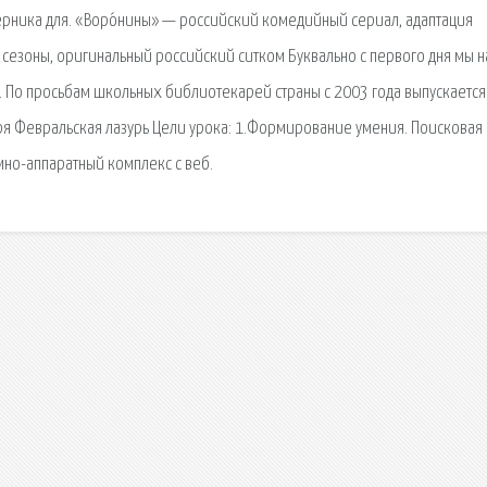
ерника для. «Воро́нины» — российский комедийный сериал, адаптация
 сезоны, оригинальный российский ситком Буквально с первого дня мы 
и. По просьбам школьных библиотекарей страны с 2003 года выпускается
ря Февральская лазурь Цели урока: 1.Формирование умения. Поисковая
мно-аппаратный комплекс с веб.