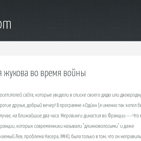
com
я жукова во время войны
 посетителей сайта, которые увидели в списке своего дядю или двоюродн
рогие друзья, добрый вечер! В программе «Оди́н» (я именно так хотел б
случае, на ближайшие два часа. Меровинги-династия во Франции:----Что
Франции, которых современники называли "длинноволосыми" и даже
аемый Лев, проблема Насера, IMHO, была только в том, что он неправил