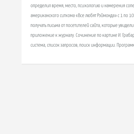
определил время, место, психологию и намерения соп
американского ситкома «Все любят Рэймонда» с 1 по 10
получать письма от посетителей сайта, которые увидел
приложение к журналу. Сочинение по картине И. Граба
сиcтема, список запросов, поиск информации. Програм