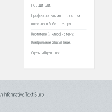
ПОБЕДИТЕЛИ.
Профессиональная библиотека
школьного библиотекаря.
Картотека (3 класс) на тему:
Контрольное списывание.
Сдесь найдется все.
n Informative Text Blurb