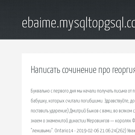
ebaime.mysqltopgsql.
Написать сочинение про георги
Буквально с первого дня мы начали получать письма от
бабушку, которых считали погибшими. Здравствуйте, до
поставить ударение) Дмитрий Быков с вами, во всяком 
знаем о знаменитой династии Меровингов — королях 
"ленивыми". Ontario14 - 2019-02-06 21:06:24(262) Уваж