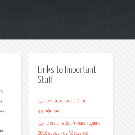
Links to Important
Stuff
ую
ы
Гдз по математике за 3 кл
 мы
дорофеева
Гдз по огэ алгебра 9 класс ященко
ьно
2016 вариантов 50 ященко