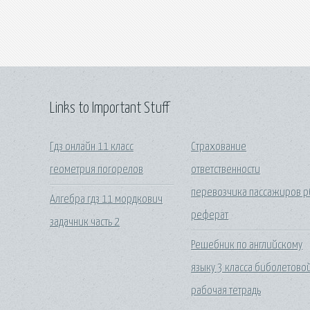
Links to Important Stuff
Гдз онлайн 11 класс
Страхование
геометрия погорелов
ответственности
перевозчика пассажиров р
Алгебра гдз 11 мордкович
реферат
задачник часть 2
Решебник по английскому
языку 3 класса биболетово
рабочая тетрадь