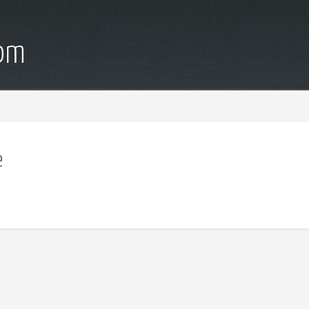
com
е