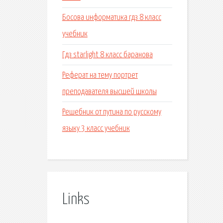
Босова информатика гдз 8 класс
учебник
Гдз starlight 8 класс баранова
Реферат на тему портрет
преподавателя высшей школы
Решебник от путина по русскому
языку 3 класс учебник
Links