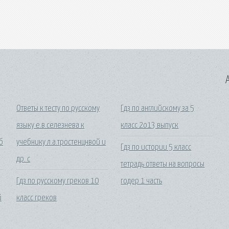
A
Ответы к тесту по русскому
Гдз по английскому за 5
языку е.в.селезнева к
класс 2о13 выпуск
б
учебнику л.а.тростенцнвой и
Гдз по истории 5 класс
др. с
тетрадь ответы на вопросы
Гдз по русскому греков 10
годер 1 часть
й
класс греков