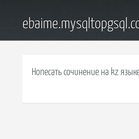
ebaime.mysqltopgsql.
Нопесать сочинение на kz язык