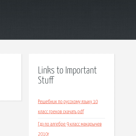
Links to Important
Stuff
Решебник по русскому языку 10
класс греков скачать pdf
Гдз по алгебре 9 класс макарычев
2010г