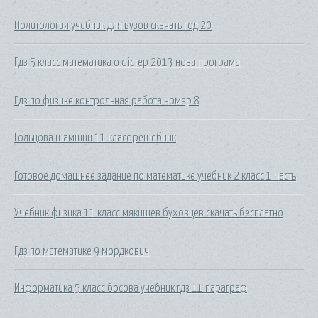
Политология учебник для вузов скачать год 20
Гдз 5 класс математика о с істер 2013 нова програма
Гдз по физике контрольная работа номер 8
Гольцова шамшин 11 класс решебник
Готовое домашнее задание по математике учебник 2 класс 1 часть
Учебник физика 11 класс мякишев буховцев скачать бесплатно
Гдз по математике 9 мордкович
Информатика 5 класс босова учебник гдз 11 параграф