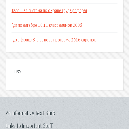
Талонная система по охране труда реферат
Гдз по алгебре 10 11 класс алимов 2006
Гдз з фізики 8 клас нова програма 2016 сиротюк
Links
An Informative Text Blurb
Links to Important Stuff