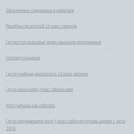
Оформление содержания в реферате
Решебник по историй 10 класс сахаров
Гдз тест тип кольчатые черви закончите предложения
Гололед сочинение
Гдз по учебнику английского 10 класс gateway
Гдз по англискому 7класс афанасьева
Html учебники как работать
Гдз по окружающему миру 3 класс рабочая тетрадь царёва 1 часть
2016