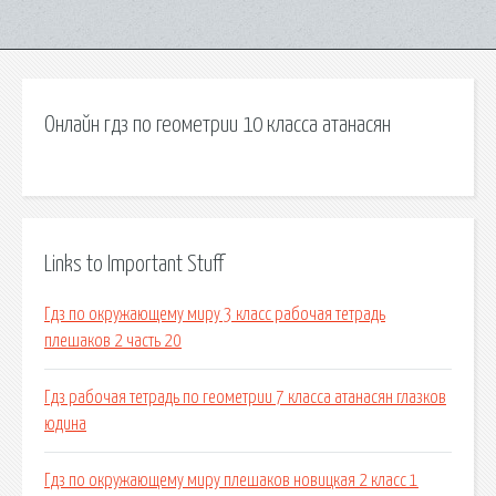
Онлайн гдз по геометрии 10 класса атанасян
Links to Important Stuff
Гдз по окружающему миру 3 класс рабочая тетрадь
плешаков 2 часть 20
Гдз рабочая тетрадь по геометрии 7 класса атанасян глазков
юдина
Гдз по окружающему миру плешаков новицкая 2 класс 1