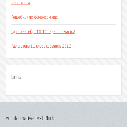
часть книга
Решебник по финансам ндс
Гдз по алгебре10-11 задачник часть2
Гдз физика 11 класс касьянов 2012
Links
An Informative Text Blurb