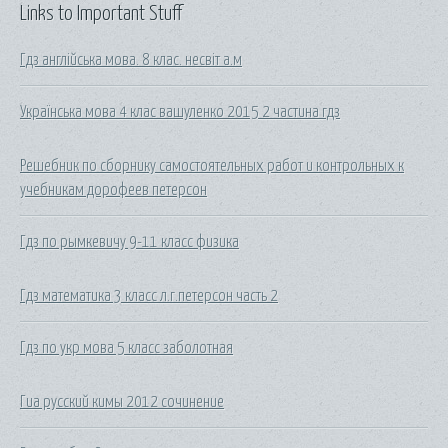
Links to Important Stuff
Гдз англійська мова. 8 клас. несвіт а.м
Українська мова 4 клас вашуленко 2015 2 частина гдз
Решебник по сборнику самостоятельных работ и контрольных к
учебникам дорофеев петерсон
Гдз по рымкевичу 9-11 класс физика
Гдз математика 3 класс л.г.петерсон часть 2
Гдз по укр мова 5 класс заболотная
Гиа русский кимы 2012 сочинение