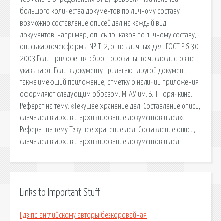
большого количества документов по личному составу
возможно составление описей дел на каждый вид
документов, например, опись приказов по личному составу,
опись карточек формы № Т-2, опись личных дел. ГОСТ Р 6.30-
2003 Если приложения сброшюрованы, то число листов не
указывают. Если к документу прилагают другой документ,
также имеющий приложение, отметку о наличии приложения
оформляют следующим образом. МГАУ им. В.П. Горячкина.
Реферат на тему: «Текущее хранение дел. Составление описи,
сдача дел в архив и архивирование документов и дел».
Реферат на тему Текущее хранение дел. Составление описи,
сдача дел в архив и архивирование документов и дел.
Links to Important Stuff
Гдз по английскому авторы безкоровайная