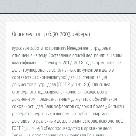
Опись дел гост р 6.30-2003 реферат
курсовая работа по предмету Менеджмент и трудовые
отношения на тему: Составление описей дел; понятие и виды,
классификация и структура, 2017-2018 год. Формирование
дела- группирование исполненных документов в дело в
соответствии с номенклатурой дел и систематизация
документов внутри дела (ГОСТ Р 51141-89). Опись дел
структурного подразделения является прежде всего
докумен-том, предназначенным для учета и обесᴨȇчения
сохранности дел. Банк рефератов содержит более 364 тысяч
рефератов, курсовых и дипломных работ, шпаргалок и
докладов по различным дисциплинам: истории, психологии 1
ГОСТ Р 51141-98 «Делопроизводство и архивное дело.
Термины и определения» от 27 февраля При наличии