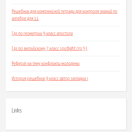
Решебник для комплексной тетради для контроля знаний по
алгебре для 11
Гдз по геометрии 9 класс апостола
Гдз по английскому 7 класс spotlight стр.53
Реферат на тему конфликты молодежи
История решебник 9 класс автор загладин i
Links