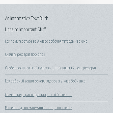
An Informative Text Blurb
Links to Important Stuff
Гдз по литературе за 8 класс рабочая тетрадь меркина
Скачать реферат про блок
Особенности русской культуры 1 половины 19 века реферат
Гдз робочий зошит основи здоров'я 7 клас бойченко
Скачать реферат виды профессий бесплатно
Решение гдз по математике петерсон 4 класс