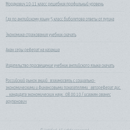
Мордкович 10-11 класс решебник профильный уровень
Гдз по английскому языку 5 класс биболетова ответы от путина
Экономика страхования учебник скачать
Акан серы реферат на казакша
Издательство просвещение учебник английского языка скачать
Российский рынок акций : взаимосвязь с социально-
экономическими и финансовыми показателями : автореферат дис.
... кандидата экономических наук : 08.00.10 / исаакян ованес
арутюнович