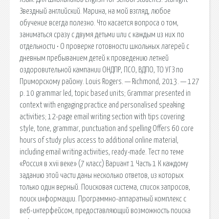
Звездный английский. Марина, на мой взгляд, любое
обучение всегда полезно. Что касается вопроса о том,
заниматься сразу с двумя детьми или с каждым из них по
отдельности • О проверке готовности школьных лагерей с
дневным пребыванием детей к проведению летней
оздоровительной кампании ОНДПР, ПСО, ВДПО, ТО УГЗ по
Приморскому району. Louis Rogers. — Richmond, 2013. — 127
p. 10 grammar led, topic based units; Grammar presented in
context with engaging practice and personalised speaking
activities; 12-page email writing section with tips covering
style, tone, grammar, punctuation and spelling Offers 60 core
hours of study plus access to additional online material,
including email writing activities, ready-made. Тест по теме
«Россия в xvii веке» (7 класс) Вариант 1 Часть 1 К каждому
заданию этой части даны несколько ответов, из которых
только один верный. Поисковая сиcтема, список запросов,
поиск информации. Программно-аппаратный комплекс с
веб-интерфейсом, предоставляющий возможность поиска