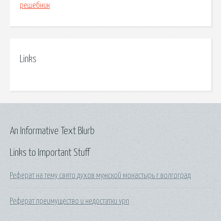
решебник
Links
An Informative Text Blurb
Links to Important Stuff
Реферат на тему свято духов мужской монастырь г.волгоград
Реферат преимущество и недостатки vpn