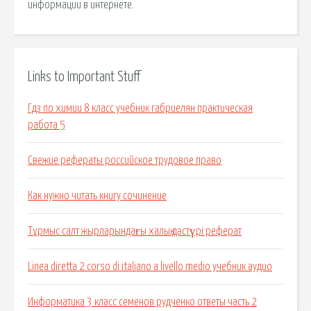
информации в интернете.
Links to Important Stuff
Гдз по химии 8 класс учебник габриелян практическая
работа 5
Свежие рефераты российское трудовое право
Как нужно читать книгу сочинение
Тұрмыс салт жырларындағы халық дәстүрі реферат
Linea diretta 2 corso di italiano a livello medio учебник аудио
Информатика 3 класс семенов рудченко ответы часть 2