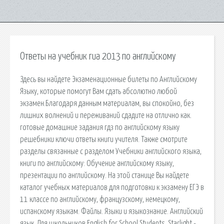
Ответы на учебник гиа 2013 по английскому
Здесь вы найдете Экзаменационные билеты по Английскому
Языку, которые помогут Вам сдать абсолютно любой
экзамен.Благодаря данным материалам, вы спокойно, без
лишних волнений и переживаний сдадите на отлично как.
готовые домашние задания гдз по английскому языку
решебники ключи ответы книги учителя. Также смотрите
разделы связанные с разделом Учебники английского языка,
книги по английскому: Обучение английскому языку,
презентации по английскому. На этой станице Вы найдете
каталог учебных материалов для подготовки к экзамену ЕГЭ в
11 классе по английскому, французскому, немецкому,
испанскому языкам. Файлы. Языки и языкознание. Английский
язык. Для школьников English for School Students. Starlight -