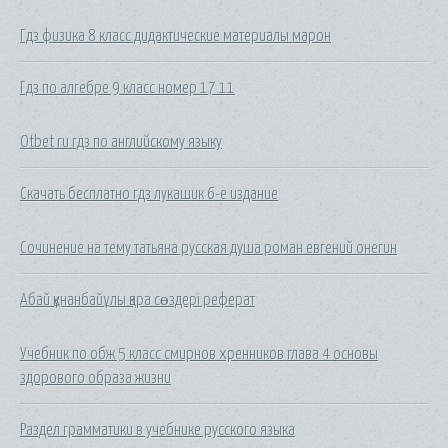
Гдз физика 8 класс дидактические материалы марон
Гдз по алгебре 9 класс номер 17.11
Otbet ru гдз по английскому языку
Скачать бесплатно гдз лукашик 6-е издание
Сочинение на тему татьяна русская душа роман евгений онегин
Абай құнанбайұлы қара сөздері реферат
Учебник по обж 5 класс смирнов хренников глава 4 основы
здорового образа жизни
Раздел грамматики в учебнике русского языка