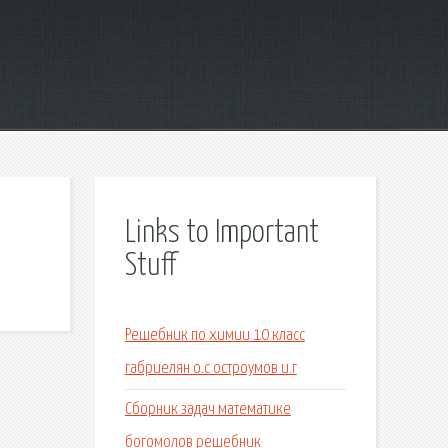
Links to Important
Stuff
Решебник по химии 10 класс
габриелян о.с остроумов и.г
Сборник задач математике
богомолов решебник