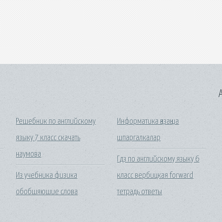
A
Решебник по английскому
Информатика қазақша
языку 7 класс скачать
шпаргалкалар
наумова
Гдз по английскому языку 6
Из учебника физика
класс вербицкая forward
обобшяюшие слова
тетрадь ответы