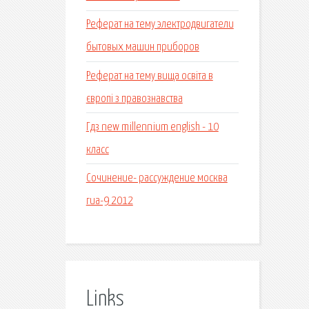
Реферат на тему электродвигатели
бытовых машин приборов
Реферат на тему вища освіта в
європі з правознавства
Гдз new millennium english - 10
класс
Сочинение- рассуждение москва
гиа-9 2012
Links