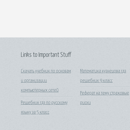
Links to Important Stuff
Скачать учебник по основам
Математика кузнецова гдз
и организации
решебник 9 класс
компьютерных сетей
Реферат на тему страховые
Решебник гдз по русскому
риски
языку за 5 класс