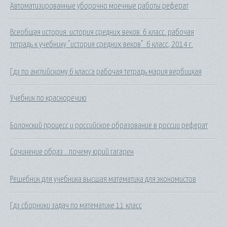
Автоматизированные уборочно моечные работы реферат
Всеобщая история. история средних веков. 6 класс. рабочая
тетрадь к учебнику "история средних веков". 6 класс, 2014 г.
Гдз по английскому 6 класса рабочая тетрадь мария вербицкая
Учебник по красноречию
Болонский процесс и российское образование в россии реферат
Сочинение образ ...почему юрий гагарен
Решебник для учебника высшая математика для экономистов
Гдз сборники задач по математике 11 класс