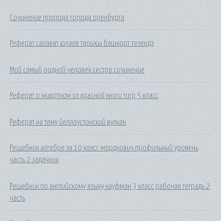
Сочинение природа города оренбурга
Реферат салават юлаев тарихы башкорт телендэ
Мой самый родной человек сестра сочинение
Реферат о животном из красной книги тигр 5 класс
Реферат на тему йеллоустонский вулкан
Решебник алгебре за 10 класс мордкович профильный уровень
часть 2 задачник
Решебник по английскому языку кауфман 3 класс рабочая тетрадь 2
часть