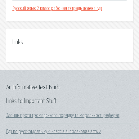
Русский язык 2 класс рабочая тетрадь исаева гдз
Links
An Informative Text Blurb
Links to Important Stuff
Злочин проти громадського порядку та моральності реферат
Гдз по русскому языку 4 класс а.в. полякова часть 2