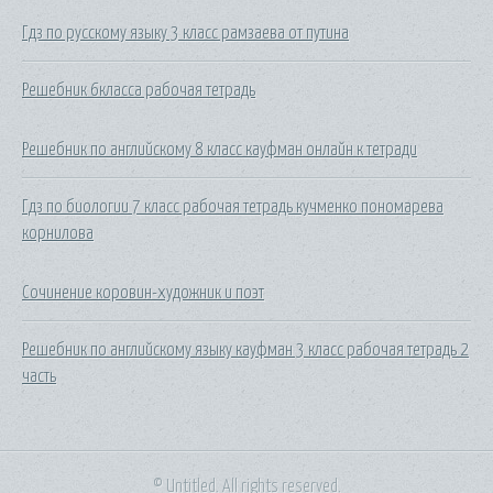
Гдз по русскому языку 3 класс рамзаева от путина
Решебник 6класса рабочая тетрадь
Решебник по английскому 8 класс кауфман онлайн к тетради
Гдз по биологии 7 класс рабочая тетрадь кучменко пономарева
корнилова
Сочинение коровин-художник и поэт
Решебник по английскому языку кауфман 3 класс рабочая тетрадь 2
часть
© Untitled. All rights reserved.