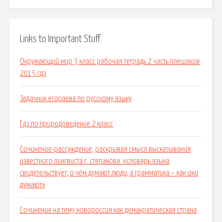
Links to Important Stuff
Окружающий мир 3 класс рабочая тетрадь 2 часть плешаков
2015 гдз
Задачник егораева по русскому языку
Гдз по природоведение 2 класс
Сочинение-рассуждение, раскрывая смысл высказывания
известного лингвиста г. степанова: «словарь языка
свидетельствует, о чём думают люди, а грамматика – как они
думают»
Сочинение на тему новороссия как демакратическая страна