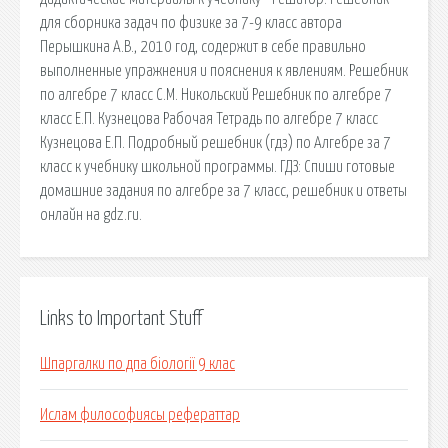
для сборника задач по физике за 7-9 класс автора
Перышкина А.В., 2010 год, содержит в себе правильно
выполненные упражнения и пояснения к явлениям. Решебник
по алгебре 7 класс С.М. Никольский Решебник по алгебре 7
класс Е.П. Кузнецова Рабочая Тетрадь по алгебре 7 класс
Кузнецова Е.П. Подробный решебник (гдз) по Алгебре за 7
класс к учебнику школьной программы. ГДЗ: Спиши готовые
домашние задания по алгебре за 7 класс, решебник и ответы
онлайн на gdz.ru.
Links to Important Stuff
Шпаргалки по дпа біології 9 клас
Ислам философиясы рефераттар