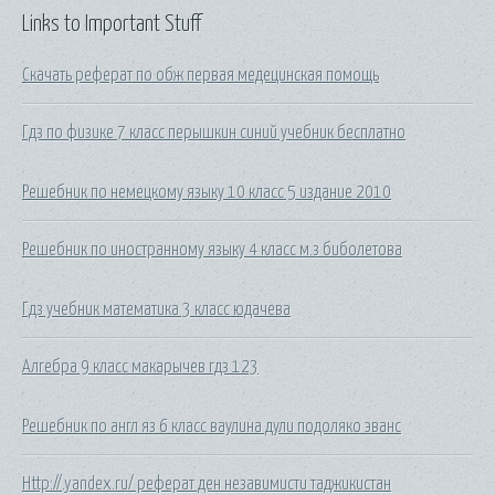
Links to Important Stuff
Скачать реферат по обж первая медецинская помощь
Гдз по физике 7 класс перышкин синий учебник бесплатно
Решебник по немецкому языку 10 класс 5 издание 2010
Решебник по иностранному языку 4 класс м.з биболетова
Гдз учебник математика 3 класс юдачева
Алгебра 9 класс макарычев гдз 123
Решебник по англ яз 6 класс ваулина дули подоляко эванс
Http://.yandex.ru/ реферат ден незавимисти таджикистан