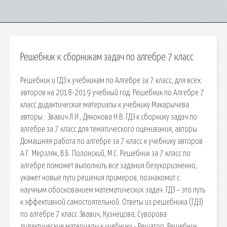
Решебник к сборникам задач по алгебре 7 класс
Решебник и ГДЗ к учебникам по Алгебре за 7 класс, для всех
авторов на 2018-2019 учебный год. Решебник по Алгебре 7
класс дидактические материалы к учебнику Макарычева
авторы : Звавич Л.И., Дяконова Н.В. ГДЗ к сборнику задач по
алгебре за 7 класс для тематического оценивания, авторы.
Домашняя работа по алгебре за 7 класс к учебнику авторов
А.Г. Мерзляк, В.Б. Полонский, М.С. Решебник за 7 класс по
алгебре поможет выполнить все задания безукоризненно,
укажет новые пути решения примеров, познакомит с
научным обоснованием математических задач. ГДЗ – это путь
к эффективной самостоятельной. Ответы из решебника (ГДЗ)
по алгебре 7 класс Звавич, Кузнецова, Суворова
дидактические материалы к учебнику - Решатор. Решебник