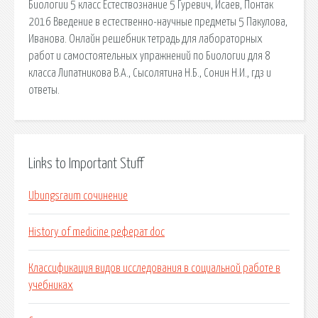
Биологии 5 класс Естествознание 5 Гуревич, Исаев, Понтак
2016 Введение в естественно-научные предметы 5 Пакулова,
Иванова. Онлайн решебник тетрадь для лабораторных
работ и самостоятельных упражнений по Биологии для 8
класса Липатникова В.А., Сысолятина Н.Б., Сонин Н.И., гдз и
ответы.
Links to Important Stuff
Ubungsraum сочинение
History of medicine реферат doc
Классификация видов исследования в социальной работе в
учебниках