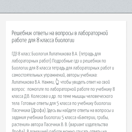
Решебник ответы на вопросы в лабораторной
работе для 8 класса биологии
ГДЗ 8 класс Биология Липатникова В.А. (тетрадь для
лабораторных работ).Подробные гдз и решебник по
Биологии для 8 класса тетрадь для лабораторных работ и
самостоятельных упражнений, авторы учебника:
Липатникова В.А. Нажми, 👆 чтобы увидеть ответ на свой
вопрос ️: помогите по лабораторной работе по учебнику 8
класса Д.В. Колесова и др. по теме мышцы человеческого
тела. Готовые ответы для 5 класса по учебнику биологии
Пасечника (Дрофа).Здесь вы найдете ответы на вопросы и
задания учебника биологии 5 класса «Бактерии, грибы,
растения» автора Пасечник В. В. (вариант издательства
Дрофа). В домашней работе можно списать ответы на