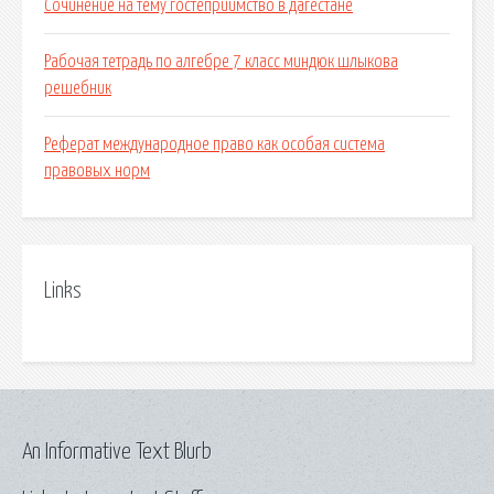
Сочинение на тему гостеприимство в дагестане
Рабочая тетрадь по алгебре 7 класс миндюк шлыкова
решебник
Реферат международное право как особая система
правовых норм
Links
An Informative Text Blurb