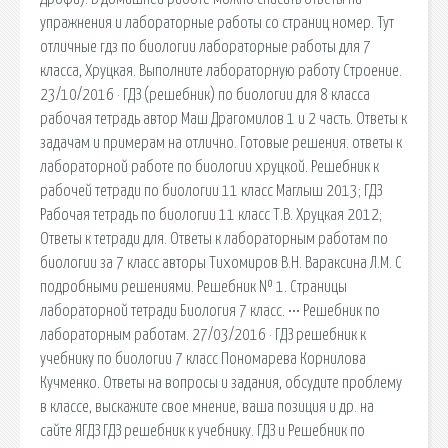
упражнения и лабораторные работы со страниц номер. Тут
отличные гдз по биологии лабораторные работы для 7
класса, Хруцкая. Выполните лабораторную работу Строение.
23/10/2016 · ГДЗ (решебник) по биологии для 8 класса
рабочая тетрадь автор Маш Драгомилов 1 и 2 часть. Ответы к
задачам и примерам на отлично. Готовые решения. ответы к
лабораторной работе по биологии хруцкой. Решебник к
рабочей тетради по биологии 11 класс Маглыш 2013; ГДЗ
Рабочая тетрадь по биологии 11 класс Т.В. Хруцкая 2012;
Ответы к тетради для. Ответы к лабораторным работам по
биологии за 7 класс авторы Тихомиров В.Н. Вараксина Л.М. С
подробными решениями. Решебник № 1. Страницы
лабораторной тетради Биология 7 класс. ••• Решебник по
лабораторным работам. 27/03/2016 · ГДЗ решебник к
учебнику по биологии 7 класс Пономарева Корнилова
Кучменко. Ответы на вопросы и задания, обсудите проблему
в классе, выскажите свое мнение, ваша позиция и др. на
сайте ЯГДЗ ГДЗ решебник к учебнику. ГДЗ и Решебник по