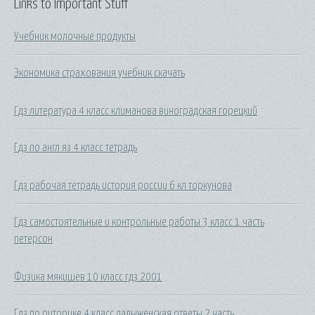
Links to Important Stuff
Учебник молочные продукты
Экономика страхования учебник скачать
Гдз литература 4 класс климанова виноградская горецкий
Гдз по англ яз 4 класс тетрадь
Гдз рабочая тетрадь история россии 6 кл торкунова
Гдз самостоятельные и контрольные работы 3 класс 1 часть
петерсон
Физика мякишев 10 класс гдз 2001
Гдз по риторике 4 класс ладыженская ответы 2 часть