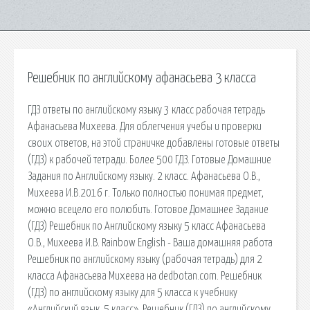
Решебник по английскому афанасьева 3 класса
ГДЗ ответы по английскому языку 3 класс рабочая тетрадь
Афанасьева Михеева. Для облегчения учебы и проверки
своих ответов, на этой страничке добавлены готовые ответы
(ГДЗ) к рабочей тетради. Более 500 ГДЗ. Готовые Домашние
Задания по Английскому языку. 2 класс. Афанасьева О.В.,
Михеева И.В.2016 г. Только полностью понимая предмет,
можно всецело его полюбить. Готовое Домашнее Задание
(ГДЗ) Решебник по Английскому языку 5 класс Афанасьева
О.В., Михеева И.В. Rainbow English - Ваша домашняя работа
Решебник по английскому языку (рабочая тетрадь) для 2
класса Афанасьева Михеева на dedbotan.com. Решебник
(ГДЗ) по английскому языку для 5 класса к учебнику
«Английский язык. 5 класс». Решебник (ГДЗ) по английскому