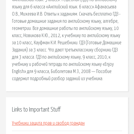
языку для 6 класса «Английский язык. 6 класс» Афанасьева
О.В., Михеева И.В. Ответы к заданиям. Скачать бесплатно ГДЗ -
Готовые домашние задания по английскому языку, алгебре,
геометрии. Bсe домашние работы по английскому языку, 10
класс, Новикова К.Ю., 2012, к учебнику по английскому языку
за 10 класс, Кауфман К.И. Решебники. ГДЗ (Готовые Домашние
Задания) за 3 класс. Что дают третьекласснику сборники ГДЗ
для 3 класса. ГДЗ по английскому языку, 9 класс, 2010, к
учебнику и рабочей тетради по английскому языку «Enjoy
English» для 9 класса, Биболетова М.З., 2008 — Пособие
содержит подробный разбор заданий из учебника.
Links to Important Stuff
Учебники защита прав и свобод граждан