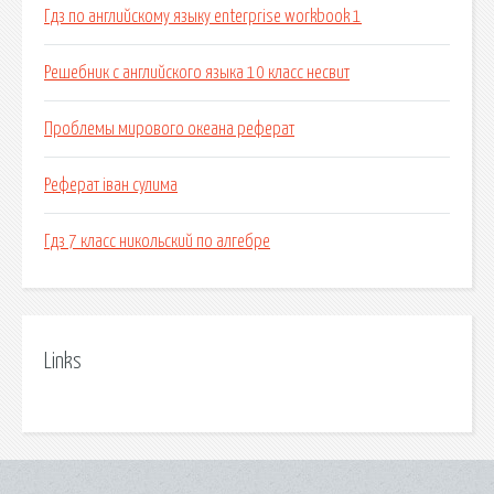
Гдз по английскому языку enterprise workbook 1
Решебник с английского языка 10 класс несвит
Проблемы мирового океана реферат
Реферат іван сулима
Гдз 7 класс никольский по алгебре
Links