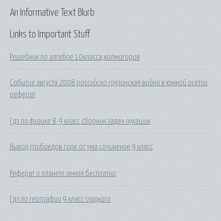
An Informative Text Blurb
Links to Important Stuff
Решебник по алгебре 10класса,колмогоров
Событие августа 2008 российско грузинская война в южной осетии
реферат
Гдз по физике 8-9 класс сборник задач лукашик
Вывод грибоедов горе от ума сочинение 9 класс
Реферат о планете земля бесплатно
Гдз по географии 9 класс гладкого