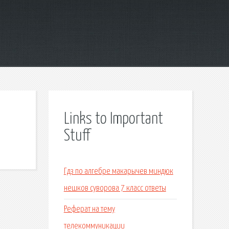
Links to Important
Stuff
Гдз по алгебре макарычев миндюк
нешков суворова 7 класс ответы
Реферат на тему
телекоммуникации