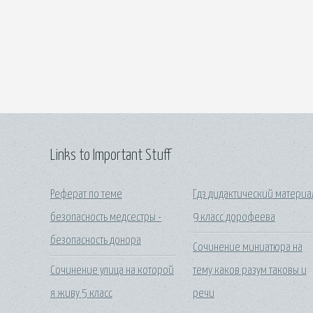
Links to Important Stuff
Реферат по теме
Гдз дидактический материа
безопасность медсестры -
9 класс дорофеева
безопасность донора
Сочинение миниатюра на
Сочинение улица на которой
тему каков разум таковы и
я живу 5 класс
речи