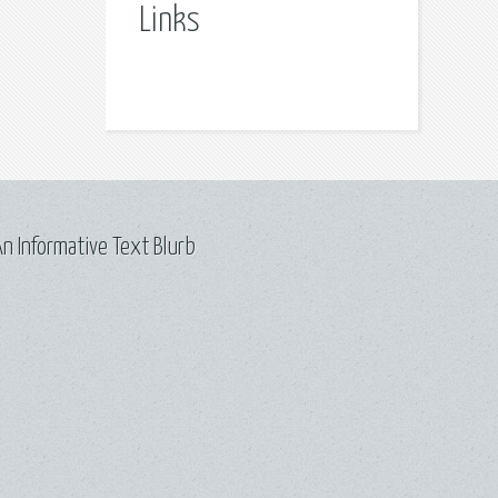
Links
n Informative Text Blurb