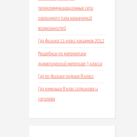
телекоммуникационные сети
различного типа назначений
возможностей
Гдз физика 11 класс касьянов 2012
Решебник по математике
дидактический материал 3 класса
Гдз по физике родина 8 класс
Гдз німецька 8 клас сотникова и
гоголева