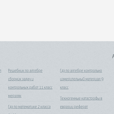
A
л
Решебник по алгебре
Гдз по алгебре контрольно
сборник задач и
измерительный материал 9
контрольных работ 11 класс
класс
мерзляк
Техногенные катастрофы в
Гдз по математике 2 класса
евразии реферат