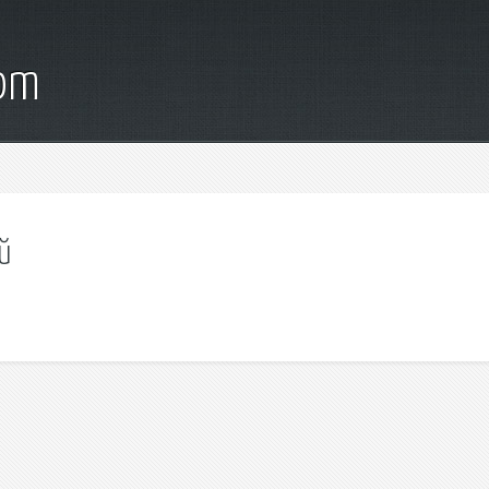
com
й