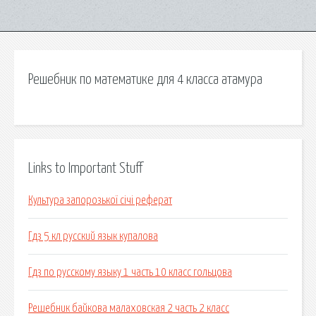
Решебник по математике для 4 класса атамура
Links to Important Stuff
Культура запорозької січі реферат
Гдз 5 кл русский язык купалова
Гдз по русскому языку 1 часть 10 класс гольцова
Решебник байкова малаховская 2 часть 2 класс