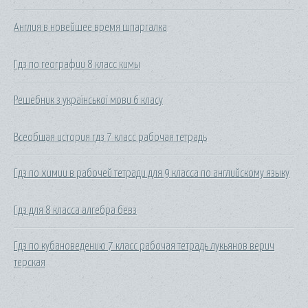
Англия в новейшее время шпаргалка
Гдз по географии 8 класс кимы
Решебник з української мови 6 класу
Всеобщая история гдз 7 класс рабочая тетрадь
Гдз по химии в рабочей тетради для 9 класса по английскому языку
Гдз для 8 класса алгебра бевз
Гдз по кубановедению 7 класс рабочая тетрадь лукьянов верич
терская